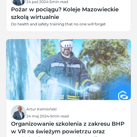
24 paź 2024
•
5
min read
Pożar w pociągu? Koleje Mazowieckie
szkolą wirtualnie
Do health and safety training that no one will forget
Artur Kamioński
24 maj 2024
•
5
min read
Organizowanie szkolenia z zakresu BHP
w VR na świeżym powietrzu oraz