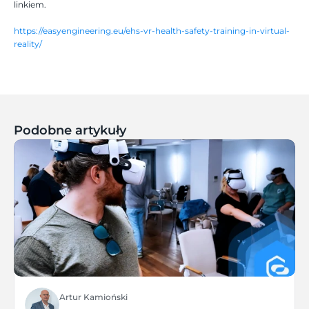
linkiem.
https://easyengineering.eu/ehs-vr-health-safety-training-in-virtual-
reality/
Podobne artykuły
Artur Kamioński