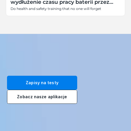
wydłużenie czasu pracy baterii przez
całe szkolenie
Do health and safety training that no one will forget
Przekształć swoją siłę roboczą dzięki naszym immersyjnym 
rozwiązaniom szkoleniowym VR. Zarejestruj się na bezpłatne testy 
już dziś!
Zapisy na testy
Zobacz nasze aplikacje