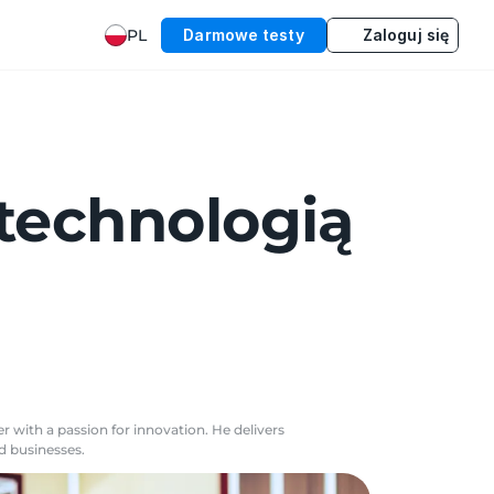
PL
Darmowe testy
Zaloguj się
 technologią
r with a passion for innovation. He delivers
nd businesses.