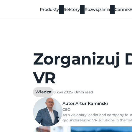
Produkty
Sektory
Rozwiązania
Cennik
Zorganizuj 
VR
Wiedza
3 kwi 2025
•
10
min read
Autor:
Artur Kamiński
CEO
As a visionary leader and company found
groundbreaking VR solutions in the field