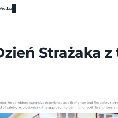
Wiedza
Dzień Strażaka z
er, he combines extensive experience as a firefighter and fire safety traine
 of safety, revolutionizing the approach to training for both firefighters a