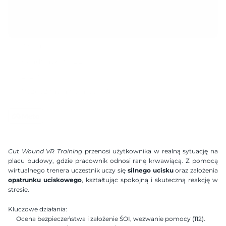
7 mins
Handtracking 2.2
2x2 m
Rozpoznawanie mowy AI
Kompatybilny zestaw gogli
Dostępne języki
Polish
English
German
Ukranian
Cut Wound VR Training
 przenosi użytkownika w realną sytuację na 
Hebrew
placu budowy, gdzie pracownik odnosi ranę krwawiącą. Z pomocą 
wirtualnego trenera uczestnik uczy się 
silnego ucisku
 oraz założenia 
opatrunku uciskowego
, kształtując spokojną i skuteczną reakcję w 
stresie.
Kluczowe działania:
Ocena bezpieczeństwa i założenie ŚOI, wezwanie pomocy (112).