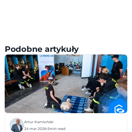
Meta – Samouczki, Konfiguracja i FAQ
HTC – Samouczki, Konfiguracja i FAQ
Pico – Samouczki, Konfiguracja i FAQ
Podobne artykuły
Artur Kamioński
24 mar 2026
•
5
min read