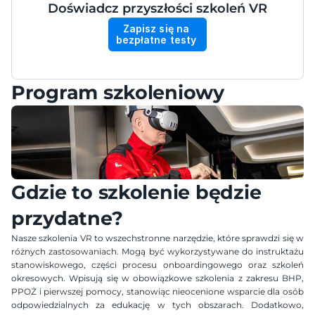
Doświadcz przyszłości szkoleń VR
Zapisz się na 
bezpłatne testy 
Program szkoleniowy
Gdzie to szkolenie będzie 
przydatne?
Nasze szkolenia VR to wszechstronne narzędzie, które sprawdzi się w 
różnych zastosowaniach. Mogą być wykorzystywane do instruktażu 
stanowiskowego, części procesu onboardingowego oraz szkoleń 
okresowych. Wpisują się w obowiązkowe szkolenia z zakresu BHP, 
PPOŻ i pierwszej pomocy, stanowiąc nieocenione wsparcie dla osób 
odpowiedzialnych za edukację w tych obszarach. Dodatkowo, 