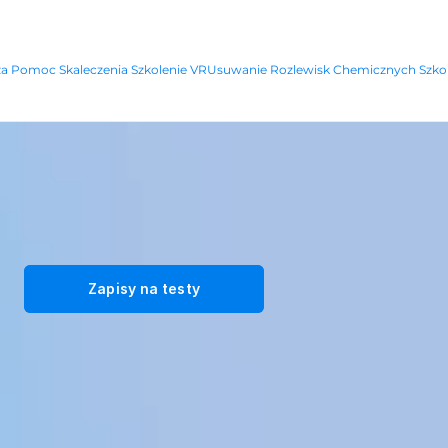
za Pomoc Skaleczenia Szkolenie VR
Usuwanie Rozlewisk Chemicznych Szkol
Przekształć swoją siłę roboczą dzięki naszym immersyjnym 
rozwiązaniom szkoleniowym VR. Zarejestruj się na bezpłatne testy 
już dziś!
Zapisy na testy