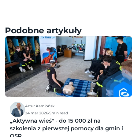
Meta – Samouczki, Konfiguracja i FAQ
HTC – Samouczki, Konfiguracja i FAQ
Pico – Samouczki, Konfiguracja i FAQ
Podobne artykuły
Artur Kamioński
24 mar 2026
•
5
min read
„Aktywna wieś" - do 15 000 zł na
szkolenia z pierwszej pomocy dla gmin i
OSP