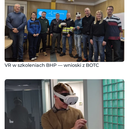
VR w szkoleniach BHP — wnioski z BOTC