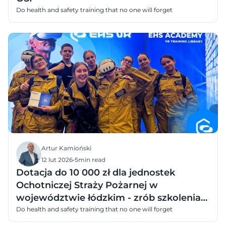
Do health and safety training that no one will forget
Artur Kamioński
12 lut 2026
•
5
min read
Dotacja do 10 000 zł dla jednostek
Ochotniczej Straży Pożarnej w
województwie łódzkim - zrób szkolenia
dzieci i młodzieży w VR
Do health and safety training that no one will forget