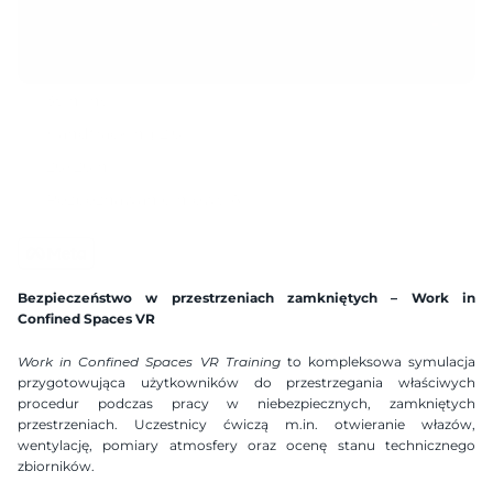
35 mins
Handtracking 2.0
20x20 m
Rozpoznawanie mowy AI
Kompatybilny zestaw gogli
Dostępne języki
Bezpieczeństwo w przestrzeniach zamkniętych – Work in 
Polish
English
German
Spanish
Confined Spaces VR
Work in Confined Spaces VR Training
 to kompleksowa symulacja 
przygotowująca użytkowników do przestrzegania właściwych 
procedur podczas pracy w niebezpiecznych, zamkniętych 
przestrzeniach. Uczestnicy ćwiczą m.in. otwieranie włazów, 
wentylację, pomiary atmosfery oraz ocenę stanu technicznego 
zbiorników.