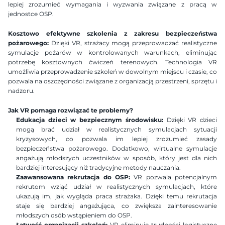
lepiej zrozumieć wymagania i wyzwania związane z pracą w 
jednostce OSP.
Kosztowo efektywne szkolenia z zakresu bezpieczeństwa 
pożarowego:
 Dzięki VR, strażacy mogą przeprowadzać realistyczne 
symulacje pożarów w kontrolowanych warunkach, eliminując 
potrzebę kosztownych ćwiczeń terenowych. Technologia VR 
umożliwia przeprowadzenie szkoleń w dowolnym miejscu i czasie, co 
pozwala na oszczędności związane z organizacją przestrzeni, sprzętu i 
nadzoru.
Jak VR pomaga rozwiązać te problemy?
Edukacja dzieci w bezpiecznym środowisku:
 Dzięki VR dzieci 
mogą brać udział w realistycznych symulacjach sytuacji 
kryzysowych, co pozwala im lepiej zrozumieć zasady 
bezpieczeństwa pożarowego. Dodatkowo, wirtualne symulacje 
angażują młodszych uczestników w sposób, który jest dla nich 
bardziej interesujący niż tradycyjne metody nauczania.
Zaawansowana rekrutacja do OSP:
 VR pozwala potencjalnym 
rekrutom wziąć udział w realistycznych symulacjach, które 
ukazują im, jak wygląda praca strażaka. Dzięki temu rekrutacja 
staje się bardziej angażująca, co zwiększa zainteresowanie 
młodszych osób wstąpieniem do OSP.
Łatwość organizacji szkoleń:
 VR eliminuje trudności logistyczne 