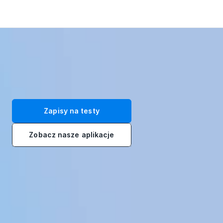
Przekształć swoją siłę roboczą dzięki naszym immersyjnym 
rozwiązaniom szkoleniowym VR. Zarejestruj się na bezpłatne testy 
już dziś!
Zapisy na testy
Zobacz nasze aplikacje