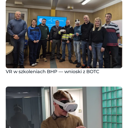
VR w szkoleniach BHP — wnioski z BOTC