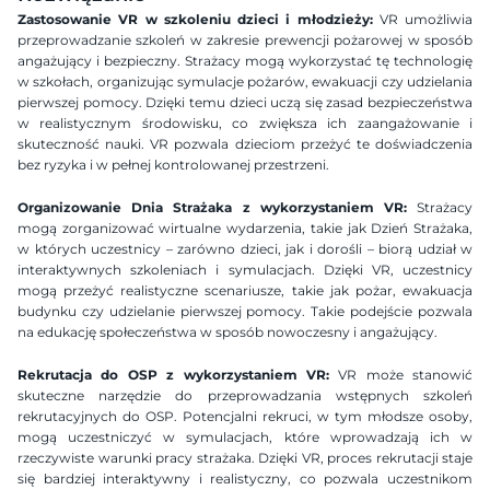
Zastosowanie VR w szkoleniu dzieci i młodzieży:
 VR umożliwia 
przeprowadzanie szkoleń w zakresie prewencji pożarowej w sposób 
angażujący i bezpieczny. Strażacy mogą wykorzystać tę technologię 
w szkołach, organizując symulacje pożarów, ewakuacji czy udzielania 
pierwszej pomocy. Dzięki temu dzieci uczą się zasad bezpieczeństwa 
w realistycznym środowisku, co zwiększa ich zaangażowanie i 
skuteczność nauki. VR pozwala dzieciom przeżyć te doświadczenia 
bez ryzyka i w pełnej kontrolowanej przestrzeni.
Organizowanie Dnia Strażaka z wykorzystaniem VR:
 Strażacy 
mogą zorganizować wirtualne wydarzenia, takie jak Dzień Strażaka, 
w których uczestnicy – zarówno dzieci, jak i dorośli – biorą udział w 
interaktywnych szkoleniach i symulacjach. Dzięki VR, uczestnicy 
mogą przeżyć realistyczne scenariusze, takie jak pożar, ewakuacja 
budynku czy udzielanie pierwszej pomocy. Takie podejście pozwala 
na edukację społeczeństwa w sposób nowoczesny i angażujący.
Rekrutacja do OSP z wykorzystaniem VR:
 VR może stanowić 
skuteczne narzędzie do przeprowadzania wstępnych szkoleń 
rekrutacyjnych do OSP. Potencjalni rekruci, w tym młodsze osoby, 
mogą uczestniczyć w symulacjach, które wprowadzają ich w 
rzeczywiste warunki pracy strażaka. Dzięki VR, proces rekrutacji staje 
się bardziej interaktywny i realistyczny, co pozwala uczestnikom 