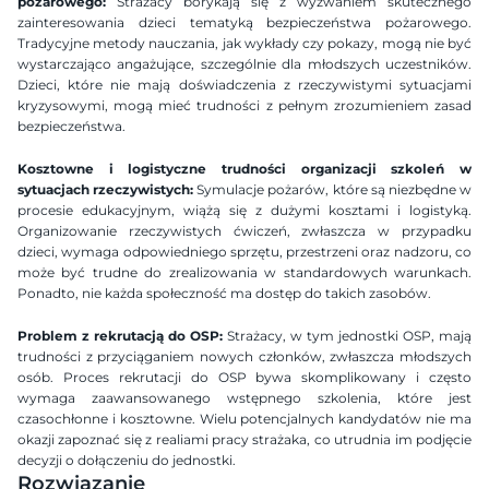
pożarowego:
 Strażacy borykają się z wyzwaniem skutecznego 
zainteresowania dzieci tematyką bezpieczeństwa pożarowego. 
Tradycyjne metody nauczania, jak wykłady czy pokazy, mogą nie być 
wystarczająco angażujące, szczególnie dla młodszych uczestników. 
Dzieci, które nie mają doświadczenia z rzeczywistymi sytuacjami 
kryzysowymi, mogą mieć trudności z pełnym zrozumieniem zasad 
bezpieczeństwa.
Kosztowne i logistyczne trudności organizacji szkoleń w 
sytuacjach rzeczywistych:
 Symulacje pożarów, które są niezbędne w 
procesie edukacyjnym, wiążą się z dużymi kosztami i logistyką. 
Organizowanie rzeczywistych ćwiczeń, zwłaszcza w przypadku 
dzieci, wymaga odpowiedniego sprzętu, przestrzeni oraz nadzoru, co 
może być trudne do zrealizowania w standardowych warunkach. 
Ponadto, nie każda społeczność ma dostęp do takich zasobów.
Problem z rekrutacją do OSP:
 Strażacy, w tym jednostki OSP, mają 
trudności z przyciąganiem nowych członków, zwłaszcza młodszych 
osób. Proces rekrutacji do OSP bywa skomplikowany i często 
wymaga zaawansowanego wstępnego szkolenia, które jest 
czasochłonne i kosztowne. Wielu potencjalnych kandydatów nie ma 
okazji zapoznać się z realiami pracy strażaka, co utrudnia im podjęcie 
decyzji o dołączeniu do jednostki.
Rozwiązanie