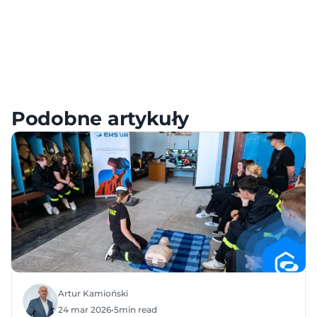
Meta – Samouczki, Konfiguracja i FAQ
HTC – Samouczki, Konfiguracja i FAQ
Pico – Samouczki, Konfiguracja i FAQ
Podobne artykuły
Artur Kamioński
24 mar 2026
•
5
min read