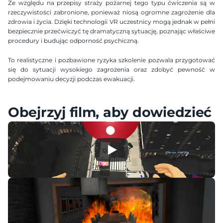
Ze względu na przepisy straży pożarnej tego typu ćwiczenia są w 
rzeczywistości zabronione, ponieważ niosą ogromne zagrożenie dla 
zdrowia i życia. Dzięki technologii VR uczestnicy mogą jednak w pełni 
bezpiecznie przećwiczyć tę dramatyczną sytuację, poznając właściwe 
procedury i budując odporność psychiczną.
To realistyczne i pozbawione ryzyka szkolenie pozwala przygotować 
się do sytuacji wysokiego zagrożenia oraz zdobyć pewność w 
podejmowaniu decyzji podczas ewakuacji.
Obejrzyj film, aby dowiedzieć s