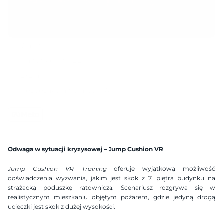
3 mins
Handtracking 2.2
2x2 m
Rozpoznawanie mowy AI
Kompatybilny zestaw gogli
Dostępne języki
Polish
English
German
Spanish
Odwaga w sytuacji kryzysowej – Jump Cushion VR
Ukranian
Hebrew
Jump Cushion VR Training
 oferuje wyjątkową możliwość 
doświadczenia wyzwania, jakim jest skok z 7. piętra budynku na 
strażacką poduszkę ratowniczą. Scenariusz rozgrywa się w 
realistycznym mieszkaniu objętym pożarem, gdzie jedyną drogą 
ucieczki jest skok z dużej wysokości.