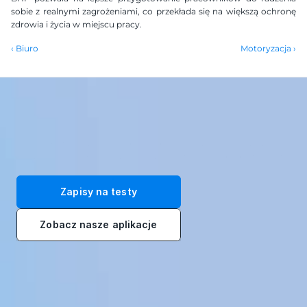
sobie z realnymi zagrożeniami, co przekłada się na większą ochronę 
zdrowia i życia w miejscu pracy.
‹ Biuro
Motoryzacja ›
Przekształć swoją siłę roboczą dzięki naszym immersyjnym 
rozwiązaniom szkoleniowym VR. Zarejestruj się na bezpłatne testy 
już dziś!
Zapisy na testy
Zobacz nasze aplikacje