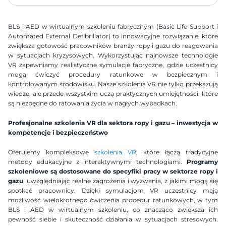
BLS i AED w wirtualnym szkoleniu fabrycznym (Basic Life Support i 
Automated External Defibrillator) to innowacyjne rozwiązanie, które 
zwiększa gotowość pracowników branży ropy i gazu do reagowania 
w sytuacjach kryzysowych. Wykorzystując najnowsze technologie 
VR zapewniamy realistyczne symulacje fabryczne, gdzie uczestnicy 
mogą ćwiczyć procedury ratunkowe w bezpiecznym i 
kontrolowanym środowisku. Nasze szkolenia VR nie tylko przekazują 
wiedzę, ale przede wszystkim uczą praktycznych umiejętności, które 
są niezbędne do ratowania życia w nagłych wypadkach.
Profesjonalne szkolenia VR dla sektora ropy i gazu – inwestycja w 
kompetencje i bezpieczeństwo
Oferujemy kompleksowe 
szkolenia VR
, które łączą tradycyjne 
metody edukacyjne z interaktywnymi technologiami. 
Programy 
szkoleniowe są dostosowane do specyfiki pracy w sektorze ropy i 
gazu
, uwzględniając realne zagrożenia i wyzwania, z jakimi mogą się 
spotkać pracownicy. Dzięki symulacjom VR uczestnicy mają 
możliwość wielokrotnego ćwiczenia procedur ratunkowych, w tym 
BLS i AED w wirtualnym szkoleniu, co znacząco zwiększa ich 
pewność siebie i skuteczność działania w sytuacjach stresowych. 