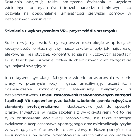
Szkolenia obejmują także praktyczne ćwiczenia z użyciem 
wirtualnych defibrylatorów i innych narzędzi ratunkowych, co 
pozwala na doskonalenie umiejętności pierwszej pomocy w 
bezpiecznych warunkach.
Szkolenia z wykorzystaniem VR – przyszłość dla przemysłu
Stale rozwijamy i wdrażamy najnowsze technologie w aplikacjach 
rzeczywistości wirtualnej, aby nasze szkolenia były jak najbardziej 
efektywne i realistyczne, koncentrując się na kluczowych aspektach 
BHP, takich jak usuwanie rozlewisk chemicznych oraz zarządzanie 
sytuacjami awaryjnymi.
Interaktywne symulacje fabryczne wiernie odwzorowują warunki 
pracy w przemyśle ropy i gazu, umożliwiając uczestnikom 
doświadczenie różnorodnych scenariuszy związanych z 
bezpieczeństwem. 
Dzięki zastosowaniu zaawansowanych narzędzi 
i aplikacji VR zapewniamy, że każde szkolenie spełnia najwyższe 
standardy profesjonalizmu
 i dostosowane jest do specyfiki 
branży. Inwestycja w nasze szkolenia z wykorzystaniem VR to nie 
tylko podnoszenie kwalifikacji pracowników, ale także znaczące 
zwiększenie bezpieczeństwa operacyjnego oraz minimalizacja ryzyka 
w wymagającym środowisku przemysłowym. Nasze podejście do 
BHP pozwala na lepsze przygotowanie pracowników do radzenia 