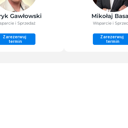
ryk Gawłowski
Mikołaj Basa
parcie i Sprzedaż
Wsparcie i Sprze
Zarezerwuj 
Zarezerwuj 
termin
termin