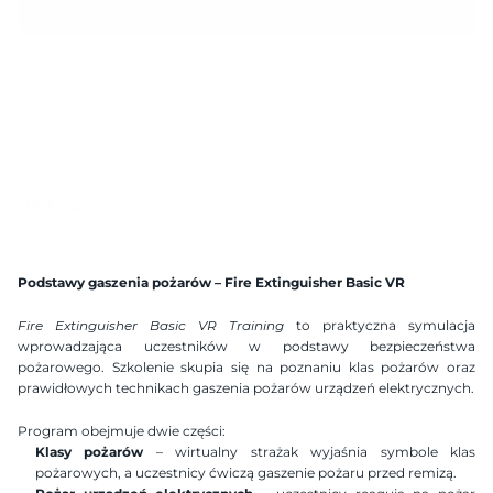
9 mins
Handtracking 2.2
2x2 m
Rozpoznawanie mowy AI
Kompatybilny zestaw gogli
Dostępne języki
Polish
English
German
Spanish
Podstawy gaszenia pożarów – Fire Extinguisher Basic VR
Ukranian
Hebrew
Fire Extinguisher Basic VR Training
 to praktyczna symulacja 
wprowadzająca uczestników w podstawy bezpieczeństwa 
pożarowego. Szkolenie skupia się na poznaniu klas pożarów oraz 
prawidłowych technikach gaszenia pożarów urządzeń elektrycznych.
Program obejmuje dwie części:
Klasy pożarów
 – wirtualny strażak wyjaśnia symbole klas 
pożarowych, a uczestnicy ćwiczą gaszenie pożaru przed remizą.