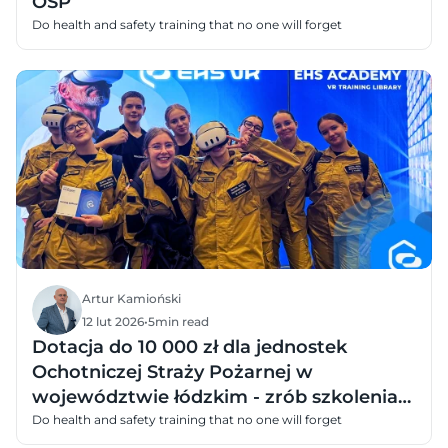
OSP
Do health and safety training that no one will forget
Artur Kamioński
12 lut 2026
•
5
min read
Dotacja do 10 000 zł dla jednostek
Ochotniczej Straży Pożarnej w
województwie łódzkim - zrób szkolenia
dzieci i młodzieży w VR
Do health and safety training that no one will forget