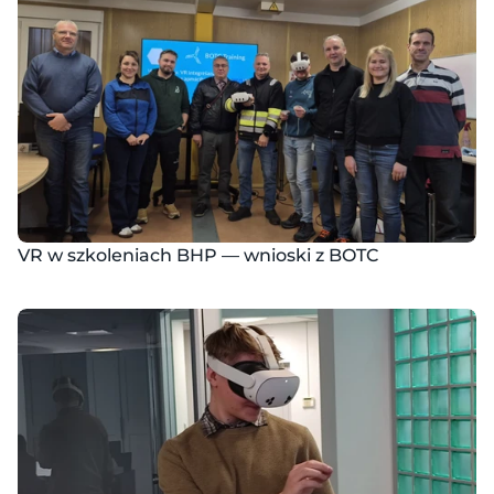
VR w szkoleniach BHP — wnioski z BOTC