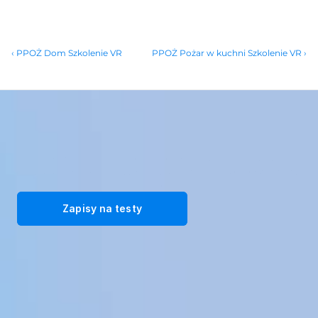
‹ PPOŻ Dom Szkolenie VR
PPOŻ Pożar w kuchni Szkolenie VR ›
Przekształć swoją siłę roboczą dzięki naszym immersyjnym 
rozwiązaniom szkoleniowym VR. Zarejestruj się na bezpłatne testy 
już dziś!
Zapisy na testy