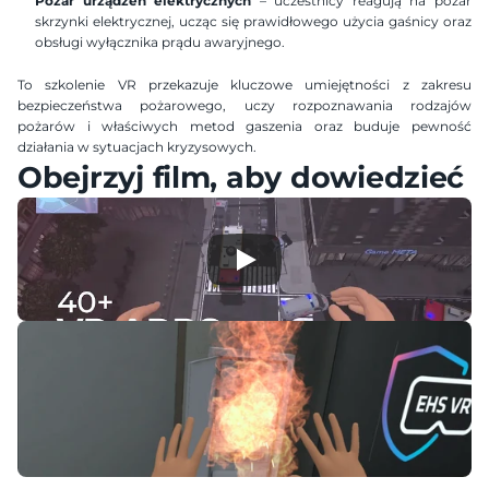
Pożar urządzeń elektrycznych
 – uczestnicy reagują na pożar 
skrzynki elektrycznej, ucząc się prawidłowego użycia gaśnicy oraz 
obsługi wyłącznika prądu awaryjnego.
To szkolenie VR przekazuje kluczowe umiejętności z zakresu 
bezpieczeństwa pożarowego, uczy rozpoznawania rodzajów 
pożarów i właściwych metod gaszenia oraz buduje pewność 
działania w sytuacjach kryzysowych.
Obejrzyj film, aby dowiedzieć s