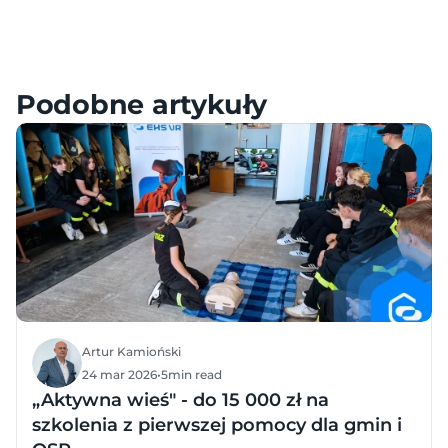
Meta – Samouczki, Konfiguracja i FAQ
HTC – Samouczki, Konfiguracja i FAQ
Pico – Samouczki, Konfiguracja i FAQ
Podobne artykuły
Artur Kamioński
24 mar 2026
•
5
min read
„Aktywna wieś" - do 15 000 zł na
szkolenia z pierwszej pomocy dla gmin i