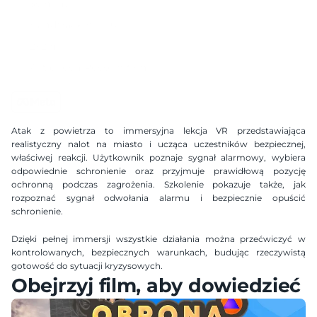
35 mins
Handtracking 2.0
2x2 m
AI Speech Recognition
Kompatybilny zestaw gogli
Dostępne języki
Atak z powietrza to immersyjna lekcja VR przedstawiająca 
Polish
English
realistyczny nalot na miasto i ucząca uczestników bezpiecznej, 
właściwej reakcji. Użytkownik poznaje sygnał alarmowy, wybiera 
odpowiednie schronienie oraz przyjmuje prawidłową pozycję 
ochronną podczas zagrożenia. Szkolenie pokazuje także, jak 
rozpoznać sygnał odwołania alarmu i bezpiecznie opuścić 
schronienie.
Dzięki pełnej immersji wszystkie działania można przećwiczyć w 
kontrolowanych, bezpiecznych warunkach, budując rzeczywistą 
gotowość do sytuacji kryzysowych.
Obejrzyj film, aby dowiedzieć s