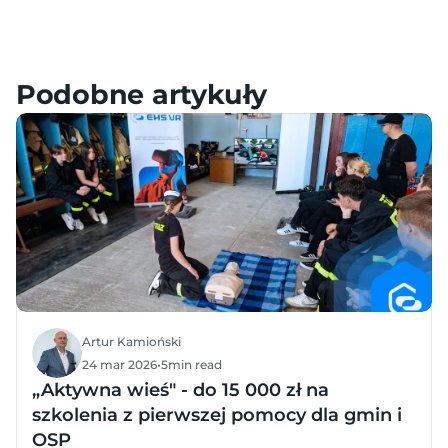
Meta – Samouczki, Konfiguracja i FAQ
HTC – Samouczki, Konfiguracja i FAQ
Pico – Samouczki, Konfiguracja i FAQ
Podobne artykuły
Artur Kamioński
24 mar 2026
•
5
min read
„Aktywna wieś" - do 15 000 zł na
szkolenia z pierwszej pomocy dla gmin i
OSP