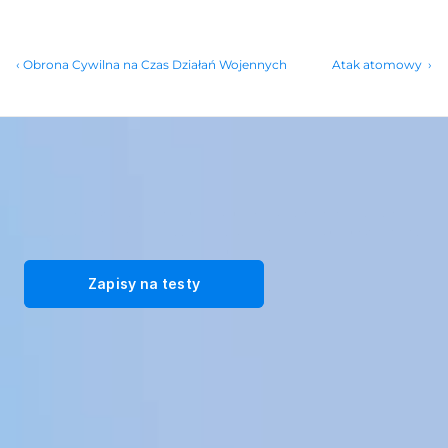
‹ Obrona Cywilna na Czas Działań Wojennych
Atak atomowy  ›
Przekształć swoją siłę roboczą dzięki naszym immersyjnym 
rozwiązaniom szkoleniowym VR. Zarejestruj się na bezpłatne testy 
już dziś!
Zapisy na testy