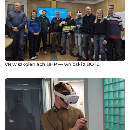
VR w szkoleniach BHP — wnioski z BOTC