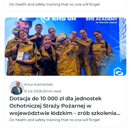
Do health and safety training that no one will forget
Artur Kamioński
12 lut 2026
•
5
min read
Dotacja do 10 000 zł dla jednostek
Ochotniczej Straży Pożarnej w
województwie łódzkim - zrób szkolenia
dzieci i młodzieży w VR
Do health and safety training that no one will forget