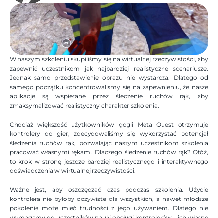
W naszym szkoleniu skupiliśmy się na wirtualnej rzeczywistości, aby 
zapewnić uczestnikom jak najbardziej realistyczne scenariusze. 
Jednak samo przedstawienie obrazu nie wystarcza. Dlatego od 
samego początku koncentrowaliśmy się na zapewnieniu, że nasze 
aplikacje są wspierane przez śledzenie ruchów rąk, aby 
zmaksymalizować realistyczny charakter szkolenia.
Chociaż większość użytkowników gogli Meta Quest otrzymuje 
kontrolery do gier, zdecydowaliśmy się wykorzystać potencjał 
śledzenia ruchów rąk, pozwalając naszym uczestnikom szkolenia 
pracować własnymi rękami. Dlaczego śledzenie ruchów rąk? Otóż, 
to krok w stronę jeszcze bardziej realistycznego i interaktywnego 
doświadczenia w wirtualnej rzeczywistości.
Ważne jest, aby oszczędzać czas podczas szkolenia. Użycie 
kontrolera nie byłoby oczywiste dla wszystkich, a nawet młodsze 
pokolenie może mieć trudności z jego używaniem. Dlatego nie 
wymagamy od uczestników nauki obsługi kontrolerów - ich własne 