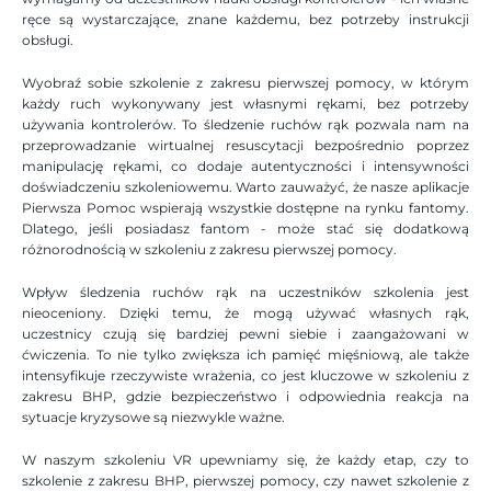
ręce są wystarczające, znane każdemu, bez potrzeby instrukcji 
obsługi.
Wyobraź sobie szkolenie z zakresu pierwszej pomocy, w którym 
każdy ruch wykonywany jest własnymi rękami, bez potrzeby 
używania kontrolerów. To śledzenie ruchów rąk pozwala nam na 
przeprowadzanie wirtualnej resuscytacji bezpośrednio poprzez 
manipulację rękami, co dodaje autentyczności i intensywności 
doświadczeniu szkoleniowemu. Warto zauważyć, że nasze aplikacje 
Pierwsza Pomoc wspierają wszystkie dostępne na rynku fantomy. 
Dlatego, jeśli posiadasz fantom - może stać się dodatkową 
różnorodnością w szkoleniu z zakresu pierwszej pomocy.
Wpływ śledzenia ruchów rąk na uczestników szkolenia jest 
nieoceniony. Dzięki temu, że mogą używać własnych rąk, 
uczestnicy czują się bardziej pewni siebie i zaangażowani w 
ćwiczenia. To nie tylko zwiększa ich pamięć mięśniową, ale także 
intensyfikuje rzeczywiste wrażenia, co jest kluczowe w szkoleniu z 
zakresu BHP, gdzie bezpieczeństwo i odpowiednia reakcja na 
sytuacje kryzysowe są niezwykle ważne.
W naszym szkoleniu VR upewniamy się, że każdy etap, czy to 
szkolenie z zakresu BHP, pierwszej pomocy, czy nawet szkolenie z 