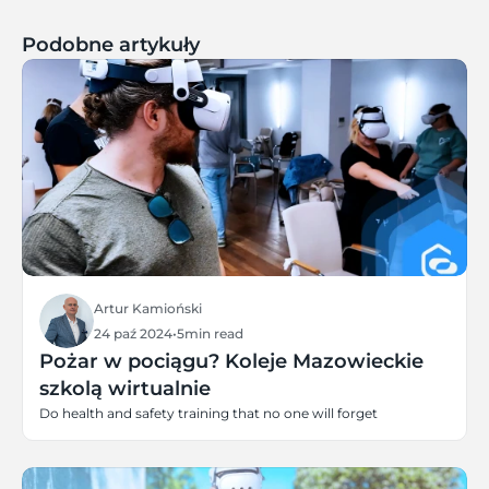
Podobne artykuły
Artur Kamioński
24 paź 2024
•
5
min read
Pożar w pociągu? Koleje Mazowieckie
szkolą wirtualnie
Do health and safety training that no one will forget