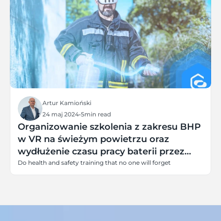
Artur Kamioński
24 maj 2024
•
5
min read
Organizowanie szkolenia z zakresu BHP
w VR na świeżym powietrzu oraz
wydłużenie czasu pracy baterii przez
całe szkolenie
Do health and safety training that no one will forget