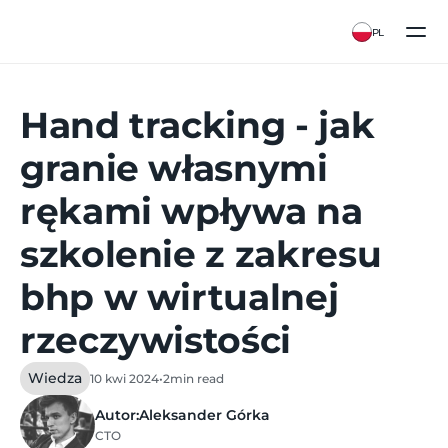
PL
Hand tracking - jak
granie własnymi
rękami wpływa na
szkolenie z zakresu
bhp w wirtualnej
rzeczywistości
Wiedza
10 kwi 2024
•
2
min read
Autor:
Aleksander Górka
CTO