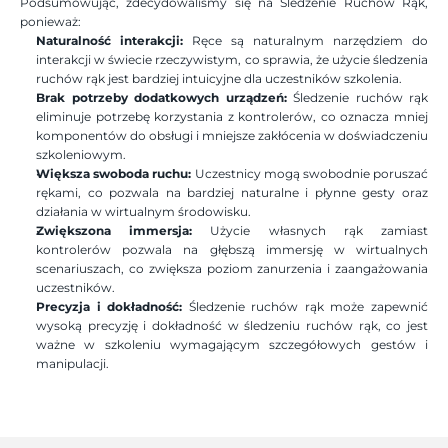
Podsumowując, zdecydowaliśmy się na Śledzenie Ruchów Rąk, 
ponieważ:
Naturalność interakcji: 
Ręce są naturalnym narzędziem do 
interakcji w świecie rzeczywistym, co sprawia, że użycie śledzenia 
ruchów rąk jest bardziej intuicyjne dla uczestników szkolenia.
Brak potrzeby dodatkowych urządzeń: 
Śledzenie ruchów rąk 
eliminuje potrzebę korzystania z kontrolerów, co oznacza mniej 
komponentów do obsługi i mniejsze zakłócenia w doświadczeniu 
szkoleniowym.
Większa swoboda ruchu: 
Uczestnicy mogą swobodnie poruszać 
rękami, co pozwala na bardziej naturalne i płynne gesty oraz 
działania w wirtualnym środowisku.
Zwiększona immersja: 
Użycie własnych rąk zamiast 
kontrolerów pozwala na głębszą immersję w wirtualnych 
scenariuszach, co zwiększa poziom zanurzenia i zaangażowania 
uczestników.
Precyzja i dokładność: 
Śledzenie ruchów rąk może zapewnić 
wysoką precyzję i dokładność w śledzeniu ruchów rąk, co jest 
ważne w szkoleniu wymagającym szczegółowych gestów i 
manipulacji.