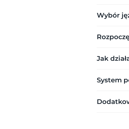
Wybór ję
Rozpoczę
Jak dział
System p
Dodatkow