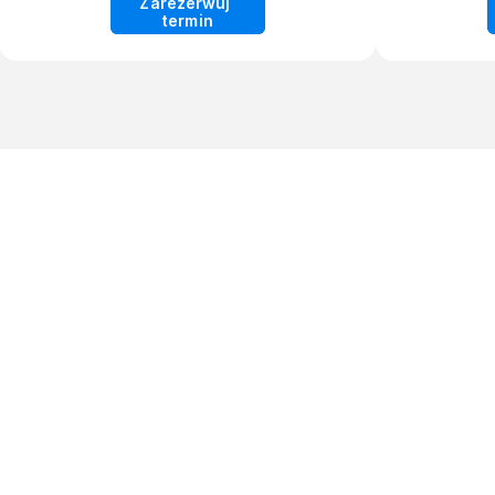
Zarezerwuj 
termin
Zadowolonych Klientów
Dośw
Historie klientów
Samou