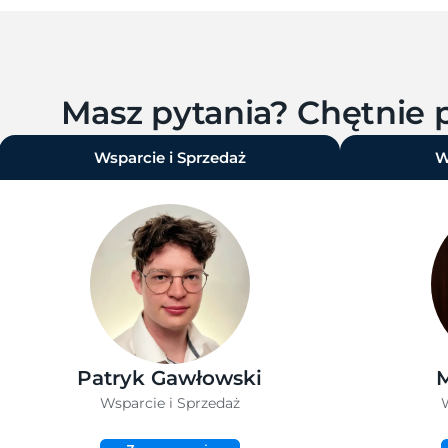
Masz pytania? Chętni
Wsparcie i Sprzedaż
W
Patryk Gawłowski
M
Wsparcie i Sprzedaż
W