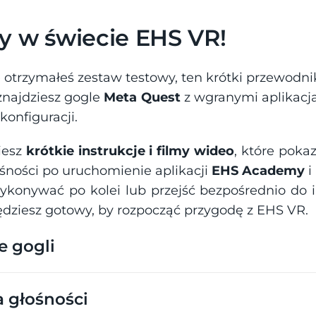
 w świecie EHS VR!
e otrzymałeś zestaw testowy, ten krótki przewodn
najdziesz gogle 
Meta Quest
 z wgranymi aplikacj
onfiguracji.
iesz 
krótkie instrukcje i filmy wideo
, które poka
ośności po uruchomienie aplikacji 
EHS Academy
 
ykonywać po kolei lub przejść bezpośrednio do i
dziesz gotowy, by rozpocząć przygodę z EHS VR.
e gogli
a głośności