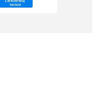
Zarezerwuj 
termin
iadcz EHS VR
Bądź na bieżąco
czki
Facebook