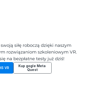
 swoją siłę roboczą dzięki naszym 
m rozwiązaniom szkoleniowym VR. 
się na bezpłatne testy już dziś!
Kup gogle Meta 
HS VR
Quest