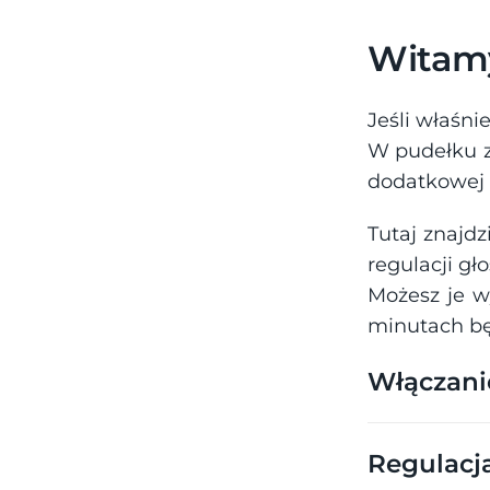
Witamy
Jeśli właśni
W pudełku z
dodatkowej k
Tutaj znajdz
regulacji gł
Możesz je w
minutach bę
Włączani
Regulacj