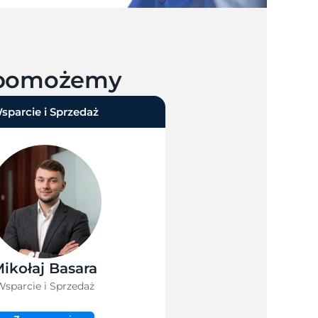
e pomożemy
sparcie i Sprzedaż
ikołaj Basara
sparcie i Sprzedaż