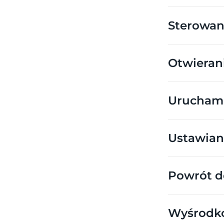
Sterowan
Otwieran
Uruchami
Ustawian
Powrót do
Wyśrodk