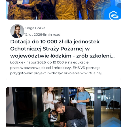
Kinga Górka
12 lut 2026
•
5
min read
Dotacja do 10 000 zł dla jednostek
Ochotniczej Straży Pożarnej w
województwie łódzkim - zrób szkolenia
dzieci i młodzieży w VR
Łódzkie - nabór 2026: do 10 000 zł na edukację
przeciwpożarową dzieci i młodzieży. EHS VR pomaga
przygotować projekt i wdrożyć szkolenia w wirtualnej
rzeczywistości.