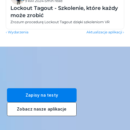
9 kwi 2024
•
5
min read
Lockout Tagout - Szkolenie, które każdy
może zrobić
Zrozum procedurę Lockout Tagout dzięki szkoleniom VR
‹ Wydarzenia
Aktualizacje aplikacji ›
Przekształć swoją siłę roboczą dzięki naszym immersyjnym 
rozwiązaniom szkoleniowym VR. Zarejestruj się na bezpłatne testy 
już dziś!
Zapisy na testy
Zobacz nasze aplikacje