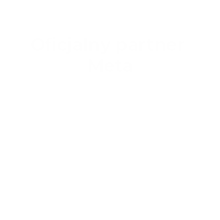
Oficjalny partner 
Meta
Jako certyfikowany partner Meta zapewniamy pełną 
kompatybilność naszych aplikacji VR z goglami Meta Quest oraz 
profesjonalne wsparcie w zarządzaniu sprzętem.