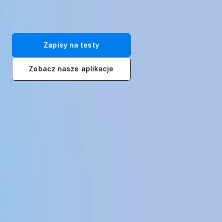
Przekształć swoją siłę roboczą dzięki naszym immersyjnym 
rozwiązaniom szkoleniowym VR. Zarejestruj się na bezpłatne testy 
już dziś!
Zapisy na testy
Zobacz nasze aplikacje